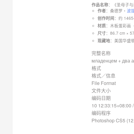
：《圣母子与两位天
作品名称
：桑德罗・
波
作者
：约 146
创作时间
：木板蛋彩画（Oil 
材质
：86.7 cm × 5
尺寸
：美国华盛顿国家美
现藏地
完整名
младенцем + два ан
格
格式／
File Format
文件
编码
10 12:33:15+08:00 
编码
Photoshop CS5 (12.