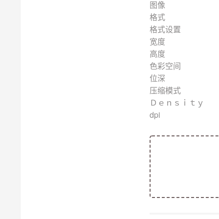
图像
格
格式
宽度
高度
色彩
位
压
Ｄｅｎ
dpi