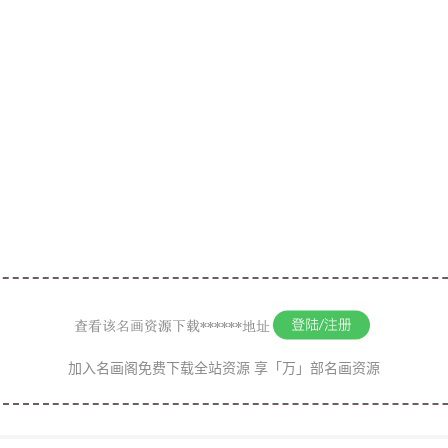
式 : R
设置 : Litt
 : 4 024
 : 6 004
空间 : R
深 : 8
缩模式 : 
ｓｉｔｙ : 72.0
加入名画阁免费下载全站资源 享「万」部名画资源