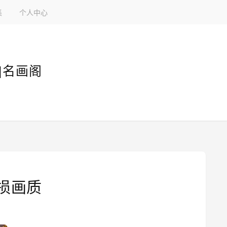
集
个人中心
|名画阁
损画质