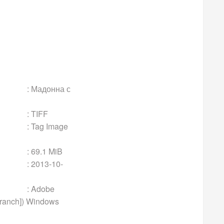
на с
FF
mage
MiB
10-
be
branch]) Windows