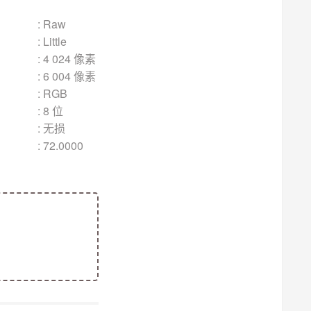
aw
le
 像素
 像素
GB
 位
无损
000