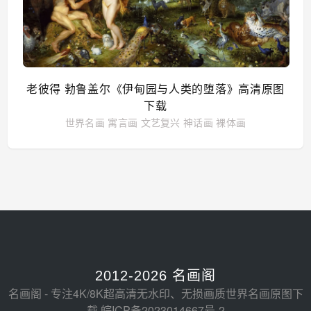
老彼得 勃鲁盖尔《伊甸园与人类的堕落》高清原图
下载
世界名画
寓言画
文艺复兴
神话画
裸体画
2012-2026 名画阁
名画阁 - 专注4K/8K超高清无水印、无损画质世界名画原图下
载
皖ICP备2023014667号-2