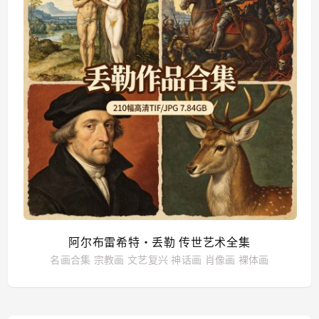
阿尔布雷希特・丢勒 传世艺术全集
名画合集
宗教画
文艺复兴
神话画
肖像画
裸体画