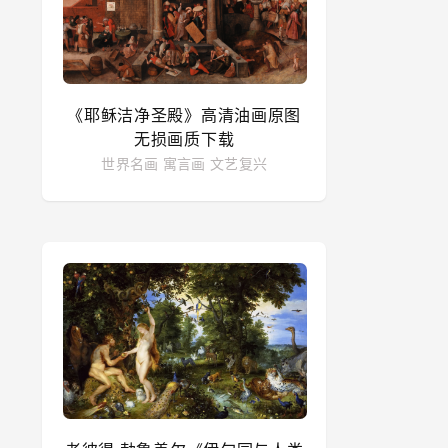
《耶稣洁净圣殿》高清油画原图
无损画质下载
世界名画
寓言画
文艺复兴