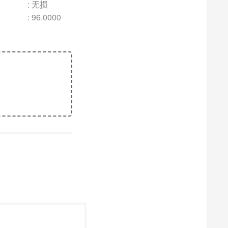
无损
000