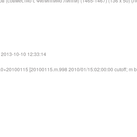
в (совместно с Филиппино Липпи) (1465-1467) (136 x 50) (Л
式 : TI
信息 : Tag I
大小 : 53.7 
日期 : 2013-
/ 2013-10-10 12:33:14
程序 : Ado
0×20100115 [20100115.m.998 2010/01/15:02:00:00 cutoff; m 
式 : R
设置 : Litt
 : 7 383
 : 2 539
空间 : R
深 : 8