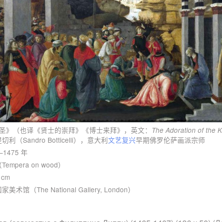
圣》（也译《贤士的崇拜》《博士来拜》，英文：
The Adoration of the 
（Sandro Botticelli），意大利
文艺复兴
早期佛罗伦萨画派宗师
–1475 年
mpera on wood）
 cm
馆（The National Gallery, London）
整名称 