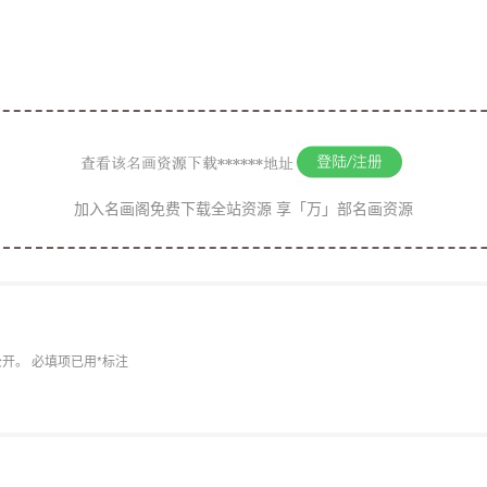
缩模式 : 
ｓｉｔｙ : 96.0
加入名画阁免费下载全站资源 享「万」部名画资源
公开。
必填项已用
*
标注