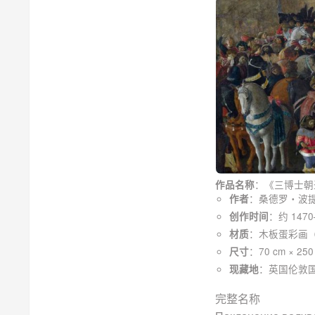
：《三博士朝
作品名称
：桑德罗・波提切利
作者
：约 1470
创作时间
：木板蛋彩画（Te
材质
：70 cm × 250
尺寸
：英国伦敦国家美术
现藏地
完