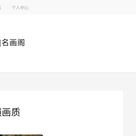
集
个人中心
|名画阁
损画质