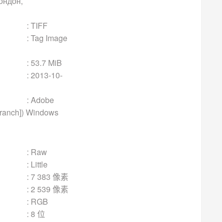
ондон,
FF
mage
MiB
10-
be
branch]) Windows
aw
le
 像素
 像素
GB
 位