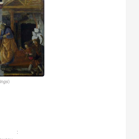
）
Kings
: