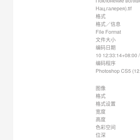
Поклонение волхво
Нац.галерея).tif
格
格式／
File Format
文件
编码
10 12:33:14+08:00 
编码
Photoshop CS5 (12.
图像
格
格式
宽度
高度
色彩
位