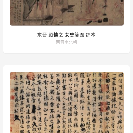
东晋 顾恺之 女史箴图 绢本
两晋南北朝