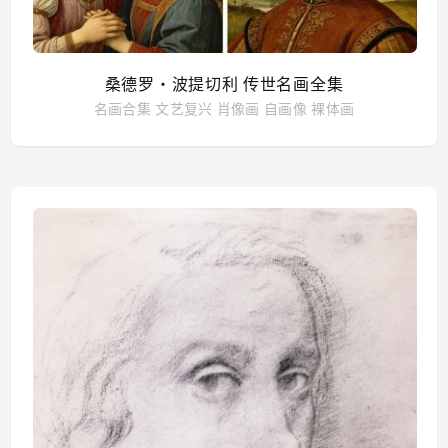
桑德罗・波提切利 传世名画全集
名画合集
文艺复兴
肖像画
自画像
裸体画