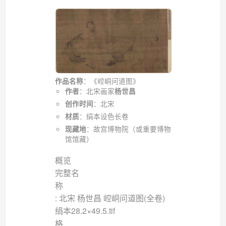
：《崆峒问道图》
作品名称
：北宋画家
作者
杨世昌
：北宋
创作时间
：绢本设色长卷
材质
：故宫博物院（或重要博物
现藏地
馆馆藏）
概览
完整名
: 北宋 杨世昌 崆峒问道图(全卷)
绢本28.2×49.5.tif
格