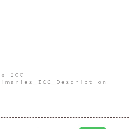
空间 : R
深 : 8
缩模式 : 
范围 : Fu
原色 : BT.
输特性 
数 : Ident
ｓｉｔｙ : 300.
ｒＳｐａｃｅ＿ＩＣＣ : 
ｐｒｉｍａｒｉｅｓ＿ＩＣＣ＿Ｄｅｓｃｒｉｐｔｉｏｎ 