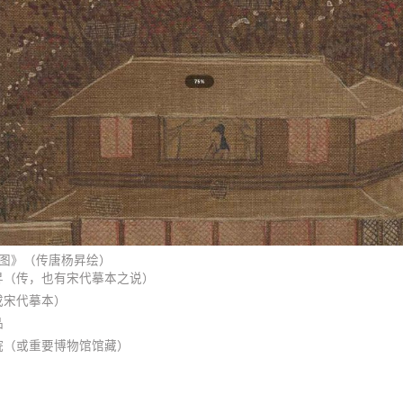
图》（传唐杨昇绘）
昇（传，也有宋代摹本之说）
或宋代摹本）
品
院（或重要博物馆馆藏）