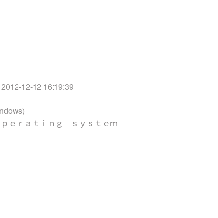
名称 :唐 杨
式 : TI
信息 : Tag I
大小 : 206 
日期 : 2012-
/ 2012-12-12 16:19:39
程序 : Ado
indows)
 ｏｐｅｒａｔｉｎｇ ｓｙｓｔｅｍ : Mi
式 : R
设置 : B
 : 8 039
 : 8 937