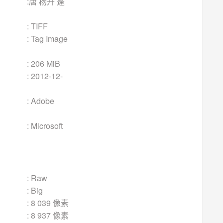
升 蓬
FF
mage
MiB
12-
be
crosoft
aw
ig
 像素
 像素