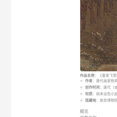
：《蓬莱飞雪
作品名称
：唐代画家杨
作者
：唐代（
创作时间
：绢本设色小
材质
：故宫博物
现藏地
概览