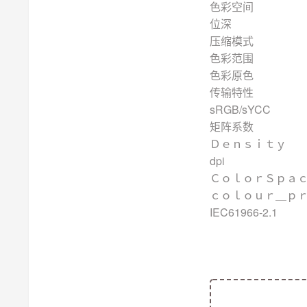
色彩
位
压
色彩
色彩
传
sRGB/sYCC
矩阵系
Ｄｅｎ
dpi
Ｃｏｌｏ
ｃｏｌｏｕｒ＿
IEC61966-2.1