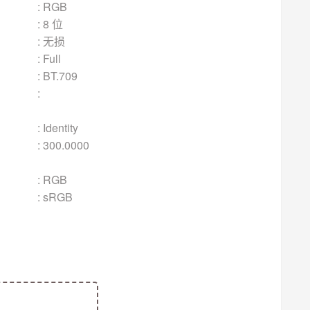
GB
 位
无损
ll
709
:
ity
0000
RGB
: sRGB