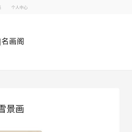
集
个人中心
|名画阁
雪景画