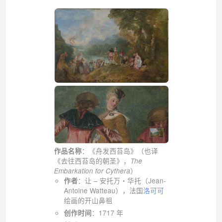
：《舟发西苔岛》（也译
作品名称
《去往西苔岛的朝圣》，
The
）
Embarkation for Cythera
：让 – 安托万・华托（Jean-
作者
Antoine Watteau），法国
洛可可
绘画的开山鼻祖
：1717 年
创作时间