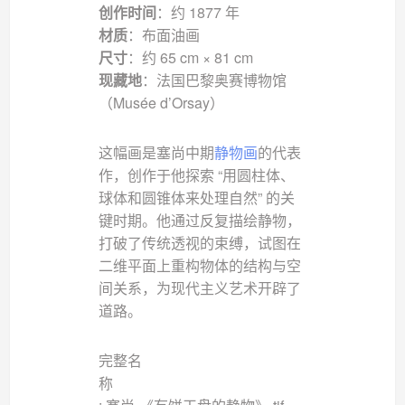
创作时间
：约 1877 年
材质
：布面油画
尺寸
：约 65 cm × 81 cm
现藏地
：法国巴黎奥赛博物馆
（Musée d’Orsay）
这幅画是塞尚中期
静物画
的代表
作，创作于他探索 “用圆柱体、
球体和圆锥体来处理自然” 的关
键时期。他通过反复描绘静物，
打破了传统透视的束缚，试图在
二维平面上重构物体的结构与空
间关系，为现代主义艺术开辟了
道路。
完整名