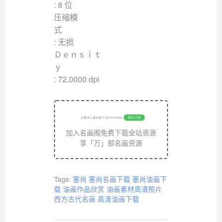
: 8 位
压缩模
: 无损
Ｄｅｎｓｉｔ
: 72.0000 dpi
加入名画阁免费下载全站资源
享「万」部名画资源
Tags:
塞尚
塞尚名画下载
塞尚油画下
载
油画作品欣赏
油画素材高清照片
西方古代名画
高清油画下载