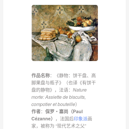
作品名称
：《静物：饼干盘、高
脚果盘与瓶子》（也译《有饼干
盘的静物》，法语：
Nature
morte: Assiette de biscuits,
compotier et bouteille
）
作者
：
保罗・塞尚（Paul
Cézanne）
，法国后
印象派
画
家，被称为 “现代艺术之父”