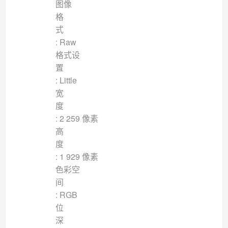
图像
格
: Raw
格式设
: Little
宽
: 2 259 像素
高
: 1 929 像素
色彩空
: RGB
位