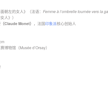
伞面朝左的女人》（法语：
Femme à l’ombrelle tournée vers la g
的女人》）
laude Monet）
，法国
印象派
核心创始人
 cm
博物馆（Musée d’Orsay）
名称 :莫奈-
f
式 : TI
信息 : Tag I
大小 : 383 
人 : Krau