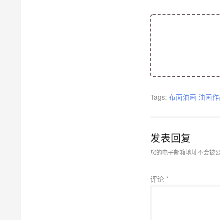
Tags:
布面油画
油画作
发表回复
您的电子邮箱地址不会被
评论
*