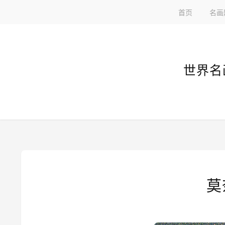
首页
名画
世界名
莫