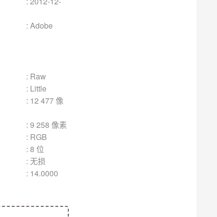
12-
be
aw
le
7 像
 像素
GB
 位
无损
000