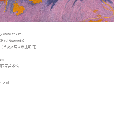
（
）
Fatata te Miti
ul Gauguin）
 年（首次旅居塔希提期间）
cm
顿国家美术馆
称 : Fatata
92.tif
式 : TI
信息 : Tag I
大小 : 331 