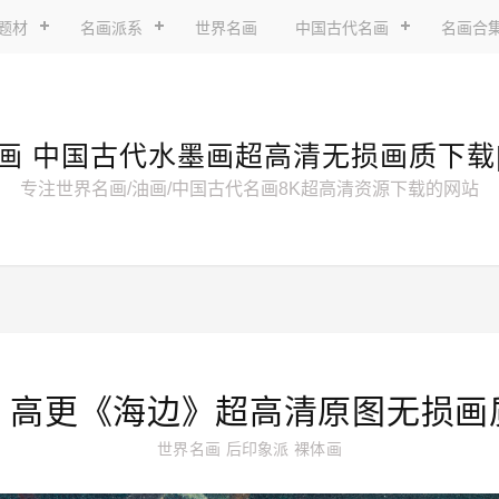
题材
名画派系
世界名画
中国古代名画
名画合
画 中国古代水墨画超高清无损画质下载
专注世界名画/油画/中国古代名画8K超高清资源下载的网站
・高更《海边》超高清原图无损画
世界名画
后印象派
裸体画