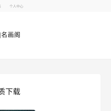
集
个人中心
|名画阁
质下载