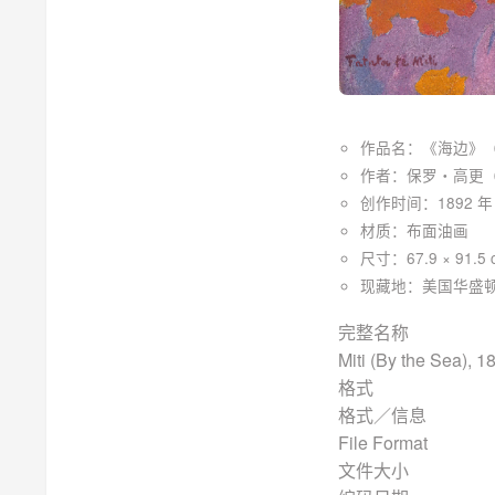
作品名：《海边》
作者：保罗・高更（Pa
创作时间：1892
材质：布面油画
尺寸：67.9 × 91.5 
现藏地：美国华盛
完整名
Miti (By the Sea), 18
格
格式／
File Format
文件