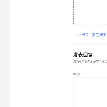
Tags:
保罗・高更
保罗
发表回复
您的电子邮箱地址不会被
评论
*