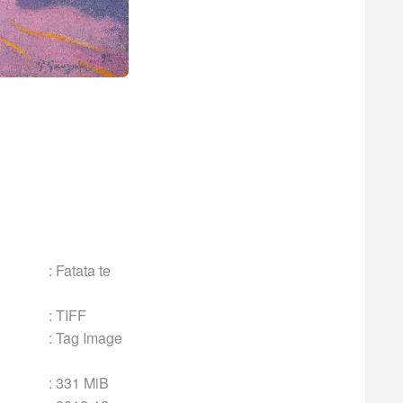
 te
FF
mage
MiB