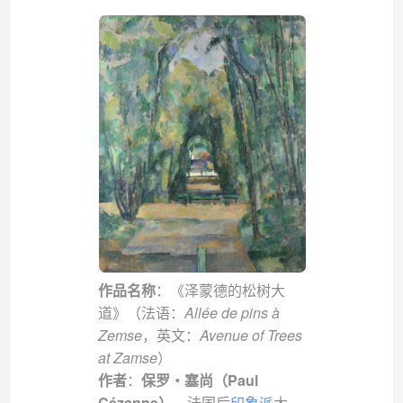
作品名称
：《泽蒙德的松树大
道》（法语：
Allée de pins à
Zemse
，英文：
Avenue of Trees
at Zamse
）
作者
：
保罗・塞尚（Paul
Cézanne）
，法国后
印象派
大