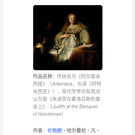
作品名称
：传统名为《阿尔泰米
西娅》（
Artemisia
，也译《阿特
米西亚》），现代学界也有观点
认为是《朱迪思在霍洛芬斯的宴
会上》（
Judith at the Banquet
of Holofernes
）
作者
：
伦勃朗
・哈尔曼松・凡・