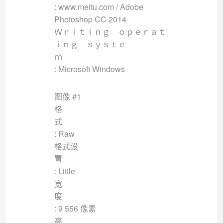
: www.meitu.com / Adobe
Photoshop CC 2014
Ｗｒｉｔｉｎｇ ｏｐｅｒａｔ
ｉｎｇ ｓｙｓｔｅ
ｍ
: Microsoft Windows
图像 #1
格
: Raw
格式设
: Little
宽
: 9 556 像素
高