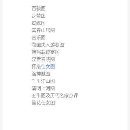
百骏图
步辇图
捣练图
富春山居图
宫乐图
虢国夫人游春图
韩熙载夜宴图
汉宫春晓图
挥扇
仕女图
洛神赋图
千里江山图
清明上河图
五牛图及历代名家点评
簪花仕女图