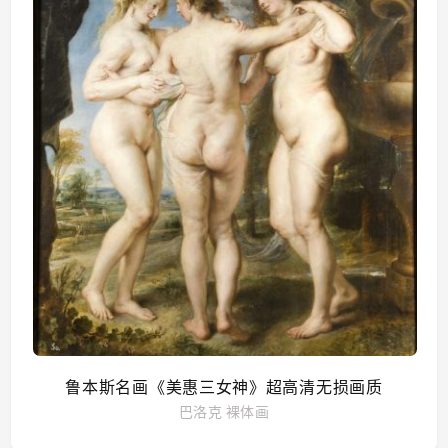
鲁本斯名画《美惠三女神》超高清无损画质
巴洛克
裸体画