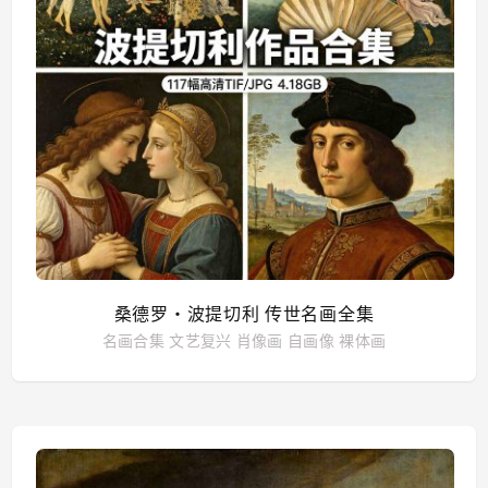
桑德罗・波提切利 传世名画全集
名画合集
文艺复兴
肖像画
自画像
裸体画