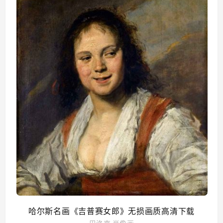
哈尔斯名画《吉普赛女郎》无损画质高清下载