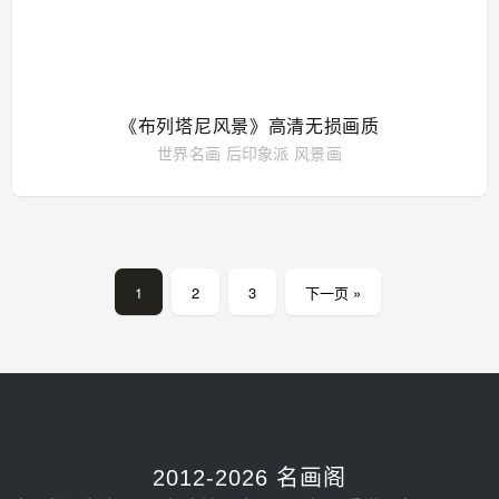
《布列塔尼风景》高清无损画质
世界名画
后印象派
风景画
1
2
3
下一页 »
2012-2026 名画阁