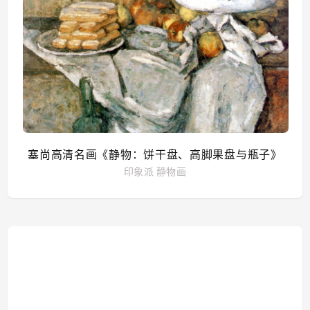
塞尚高清名画《静物：饼干盘、高脚果盘与瓶子》
印象派
静物画