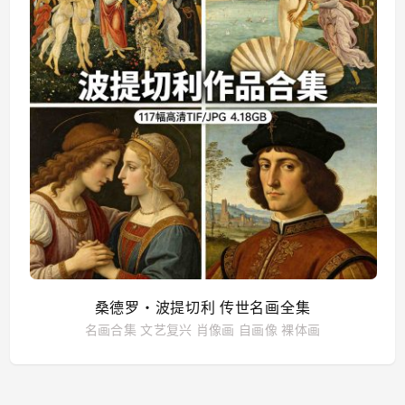
桑德罗・波提切利 传世名画全集
名画合集
文艺复兴
肖像画
自画像
裸体画