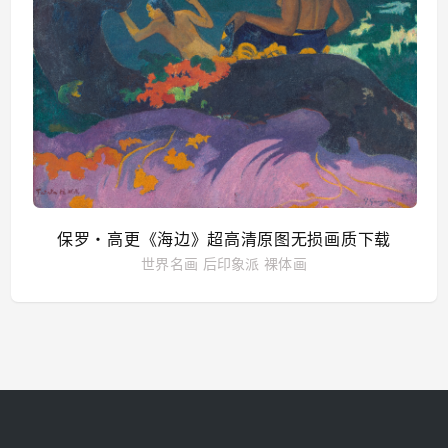
保罗・高更《海边》超高清原图无损画质下载
世界名画
后印象派
裸体画